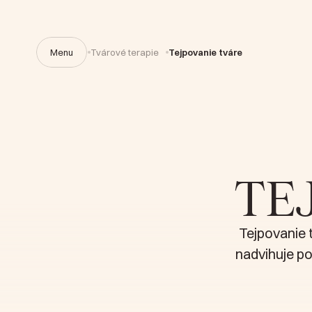
Menu
Tvárové terapie
Tejpovanie tváre
ÚVODNÁ STRÁNKA
TVÁROVÉ TERAPIE
TE
CERTIFIKOVANÉ SALÓNY
KONTAKT
Tejpovanie t
Ochrana osobných údajov
Prihlásenie do konta