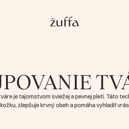
WORKSHOPY
ONLINE KURZY
JPOVANIE TV
ŠKOLENIA PRE PROF
váre je tajomstvom sviežej a pevnej pleti. Táto tec
ESHOP NATUR-LIFE.SK