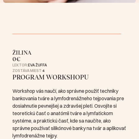
ŽILINA
0€
LEKTOR:
EVA ŽUFFA
ZOSTÁVA MIEST:
4
PROGRAM WORKSHOPU
Workshop vás naučí, ako správne použiť techniky 
bankovania tváre a lymfodrenážneho tejpovania pre 
dosiahnutie pevnejšej a zdravšej pleti. Osvojíte si 
teoretickú časť o anatómii tváre a lymfatickom 
systéme, a praktickú časť, kde sa naučíte, ako 
správne používať silikónové banky na tvár a aplikovať 
lymfodrenážne tejpy. 