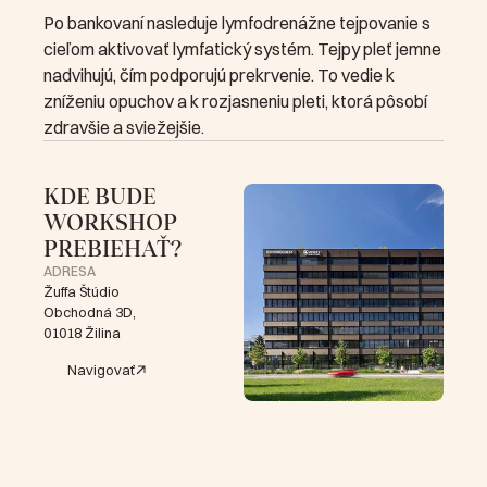
Po bankovaní nasleduje lymfodrenážne tejpovanie s 
cieľom aktivovať lymfatický systém. Tejpy pleť jemne 
nadvihujú, čím podporujú prekrvenie. To vedie k 
zníženiu opuchov a k rozjasneniu pleti, ktorá pôsobí 
zdravšie a sviežejšie.
KDE BUDE 
WORKSHOP 
PREBIEHAŤ?
ADRESA
Žuffa Štúdio
Obchodná 3D,
01018 Žilina
Navigovať