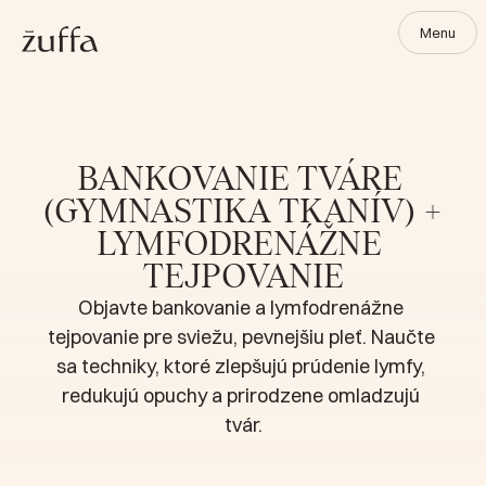
Menu
ÚVODNÁ STRÁNKA
TVÁROVÉ TERAPIE
CERTIFIKOVANÉ SALÓNY
BANKOVANIE TVÁRE 
KONTAKT
(GYMNASTIKA TKANÍV) + 
Ochrana osobných údajov
LYMFODRENÁŽNE 
Prihlásenie do konta
TEJPOVANIE
WORKSHOPY
Objavte bankovanie a lymfodrenážne 
ONLINE KURZY
tejpovanie pre sviežu, pevnejšiu pleť. Naučte 
ŠKOLENIA PRE PROFESIONÁLOV
sa techniky, ktoré zlepšujú prúdenie lymfy, 
redukujú opuchy a prirodzene omladzujú 
ESHOP NATUR-LIFE.SK
tvár.