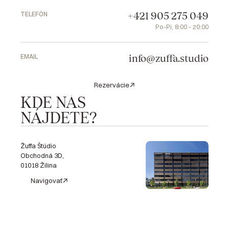
S
N
A
M
I
+421 905 275 049
TELEFÓN
Po-Pi, 8:00 - 20:00
info@zuffa.studio
EMAIL
Rezervácie
KDE NÁS 
NÁJDETE?
Žuffa Štúdio
Obchodná 3D,
01018 Žilina
Navigovať