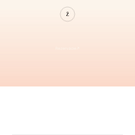
Rezervácie
S
P
O
J
T
E
S
A