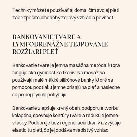
Techniky môžete používať aj doma, čím svojej pleti 
zabezpečíte dlhodobý zdravý vzhľad a pevnosť.
BANKOVANIE TVÁRE A 
LYMFODRENÁŽNE TEJPOVANIE 
ROZŽIARI PLEŤ
Bankovanie tváre je jemná masážna metóda, ktorá 
funguje ako gymnastika tkanív. Na masáž sa 
používajú malé mäkké silikónové banky, ktoré sa 
pomocou podtlaku jemne prisajú na pleť a následne 
sa po nej plynulo pohybujú. 
Bankovanie zlepšuje krvný obeh, podporuje tvorbu 
kolagénu, spevňuje kontúry tváre a redukuje jemné 
vrásky. Podporuje tiež regeneráciu tkanív a zvyšuje 
elasticitu pleti, čo jej dodáva mladistvý vzhľad.